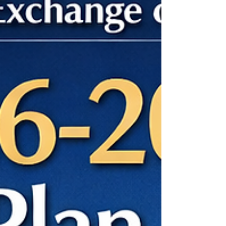
Exchange of Thailand’s (“ SET ”) JUMP+ Program
with a Corporate Governance Report of Thai
Listed Companies (“ CGR ”) score of 90 or above,
or an equivalent rating. 泰國證券交易委員會(“
SEC ”)於 2025 年 12 月已發布一項通告，修訂管理
泰國