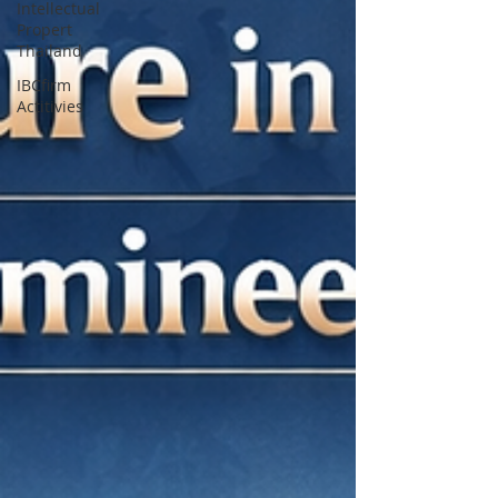
Intellectual
Propert
Thailand
IBCfirm
Actitivies