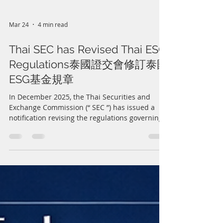
Mar 24
4 min read
Thai SEC has Revised Thai ESG
Regulations泰國證交會修訂泰國
ESG基金規章
In December 2025, the Thai Securities and
Exchange Commission (“ SEC ”) has issued a
notification revising the regulations governing
Thailand ESG Funds (“ Thai ESG ”) to expand the
scope of eligible assets to include shares of
listed companies participating in the Stock