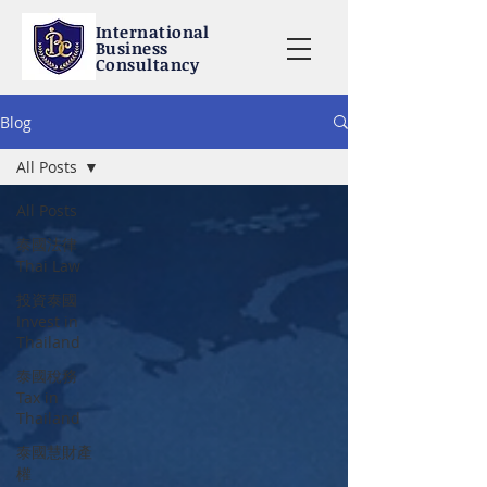
International
Business
Consultancy
Blog
All Posts
All Posts
泰國法律
Thai Law
投資泰國
Invest in
Thailand
泰國稅務
Tax in
Thailand
泰國慧財產
權