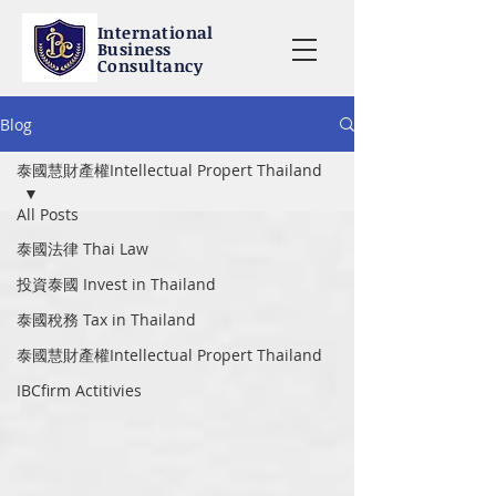
International
Business
Consultancy
Blog
泰國慧財產權Intellectual Propert Thailand
All Posts
泰國法律 Thai Law
投資泰國 Invest in Thailand
泰國稅務 Tax in Thailand
泰國慧財產權Intellectual Propert Thailand
IBCfirm Actitivies