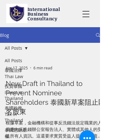
International
Business
Consultancy
Blog
All Posts
All Posts
Apr 17, 2025
6 min read
泰國法律
Thai Law
New Draft in Thailand to
投資泰國
Prevent Nominee
Invest in
Thailand
Shareholders 泰國新草案阻止匿
泰國稅務
名股東
Tax in
Thailand
根據草案，金融機構和從事反洗錢法規定職業的人
員應向反洗錢辦公室報告法人、實體或其他人的受
泰國慧財產
益所有人資訊。這還要求實質受益人提供這些資
權