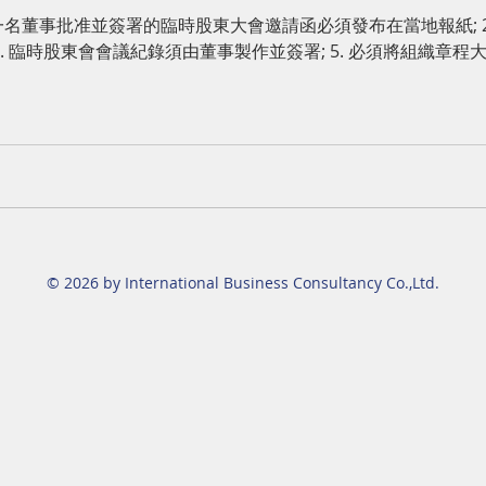
批准並簽署的臨時股東大會邀請函必須發布在當地報紙; 2. 該函必須寄給每位股東; 3.
 臨時股東會會議紀錄須由董事製作並簽署; 5. 必須將組織章程大綱的
© 2026 by International Business Consultancy Co.,Ltd.