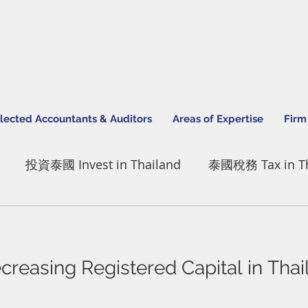
lected Accountants & Auditors
Areas of Expertise
Firm
投資泰國 Invest in Thailand
泰國稅務 Tax in Th
pert Thailand
IBCfirm Actitivies
ecreasing Registered Capital in 