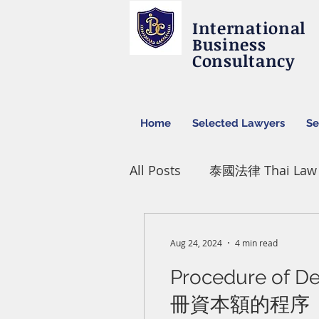
International
Business
Consultancy
Home
Selected Lawyers
Se
All Posts
泰國法律 Thai Law
泰國慧財產權Intellectual Pro
Aug 24, 2024
4 min read
Procedure of D
冊資本額的程序