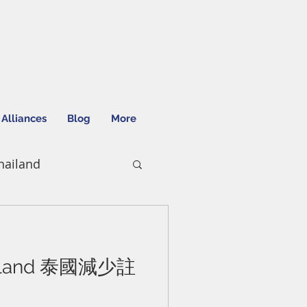
 Alliances
Blog
More
ailand
Thailand 泰國減少註