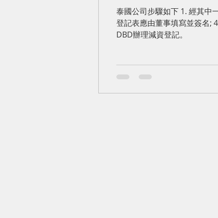
泰國公司步驟如下 1. 經其中一名董事
登記表應由董事填寫並簽名; 4.
DBD辦理減資登記。