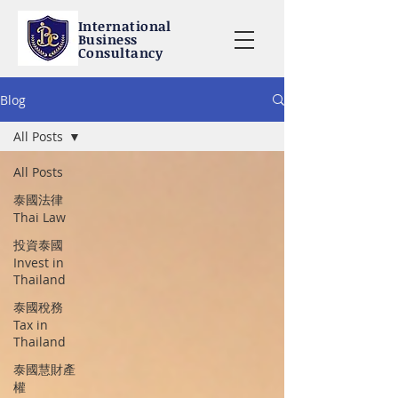
International
Business
Consultancy
Blog
All Posts
All Posts
泰國法律
Thai Law
投資泰國
Invest in
Thailand
泰國稅務
Tax in
Thailand
泰國慧財產
權