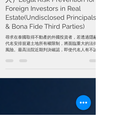
Jun 19
4 min read
外國投資者不動產投資的法律風
險防範（隱名代理與善意第三
人）Legal Risk Prevention for
Foreign Investors in Real
Estate(Undisclosed Principals
& Bona Fide Third Parties)
尋求在泰國取得不動產的外國投資者，若透過隱蔽
代名安排規避土地所有權限制，將面臨重大的法律
風險。最高法院近期判決確認，即使代名人有不誠
實或違法行為，作為隱名委託人的外國投資者，亦
不得對抗善意取得之第三人，而可能喪失其對不動
產所主張之權利。 為保障投資安全，外國投資者應
避免使用代名人持有土地之安排，並採取合法且合
規之替代方案，例如申請 BOI 投資促進、利用 IEAT
工業園區機制、設定長期租賃權，以及於投資前進
行全面性的法律、會計及稅務盡職調查，以有效降