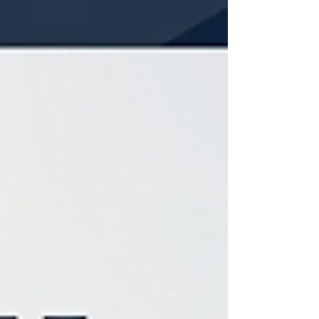
之整體經濟利益超過法定上限，即違反佛曆2475年
《高利貸禁止法》第3條及《民商法》第654條之規
定，相關契約條款應屬無效。借款人依無效條款支
付之利息、稅款及其他費用，均應抵充借款本金；
本金清償完畢後，貸款人應塗銷抵押權並返還權
狀。本判決再次強調，法院審查借貸契約是否合法
時，將以貸款人實際取得之全部經濟利益為判斷基
礎，而非僅以契約約定利率作為認定標準。