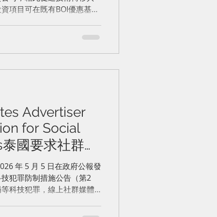
資項目可在既有BOI優惠基礎
所得稅免稅，總上限8年。
es Advertiser
tion for Social
orms泰國要求社群媒
廣告主身份
6 年 5 月 5 日在政府公報發
技犯罪防制措施公告（第2
局等科技犯罪，線上社群媒體
前，將必須對所有付費廣告主
180 天（即 2026 年 11