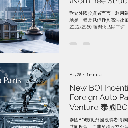
(Nominee Str
者不動產投資的
對於外國投資者而言，利用
地是一種常見但極具高法律
（代名結構）
2252/2560 號判決凸顯
外國法人為實際的土地交易
法》嚴格禁止外國人從事土
自始即屬違法。
May 28
4 min read
New BOI Incenti
Foreign Auto Par
Venture 泰國
零件企業提供新
泰國BOI鼓勵外國投資者與泰國
共同投資，而非單獨設立外