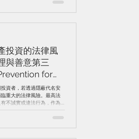
Invalidity of
稅，該稅負即屬貸款人因借貸
，應與利息合併計算。如貸款
定上限，即違反佛曆2475年
民商法》第654條之規定，相
人依無效條款支付之利息、稅
款本金；本金清償完畢後，貸
狀。本判決再次強調，法院審
產投資的法律風
以貸款人實際取得之全部經濟
理與善意第三
契約約定利率作為認定標準。
revention for
s in Real
國投資者，若透過隱蔽代名安
sed Principals &
面臨重大的法律風險。最高法
人有不誠實或違法行為，作為
Parties)
亦不得對抗善意取得之第三
主張之權利。 為保障投資安
代名人持有土地之安排，並採
申請 BOI 投資促進、利用