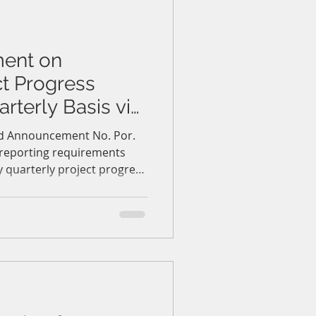
長期租賃權，以及於投資前進行
盡職調查，以有效降低法律風
ent on
ct Progress
rterly Basis via
SystemBOI 關於透
ed Announcement No. Por.
 reporting requirements
調整按季申報專
 quarterly project progress
nitoring system. BOI-
comply with the new
ion or revocation of