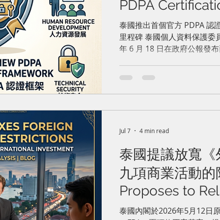
PDPA Certifica
泰國推出首個官方 PDPA 
里程碑 泰國個人資料保護委員會（PDPC）辦公室於 2026
年 6 月 18 日在政府公
官方「個人資料保護法（PD
效。 此項新認證採取自願參與原則。申請機構將依據「4大
評估類別、10個重點領域及
查，涵蓋組織監督與內部政
處理之營運流程（含個人權
全與外洩應變能力。 通過審查的機構，將視評估結果獲得
「PDPA 合規證書」或更
Jul 7
4 min read
「PDPA 證書」。認證流
泰國提議放寬《
後有效期通常為三年，期間須持續符
能協助企業證明其個資保護
九項商業活動的限制 
提升企業信譽、建立客戶信
Proposes to Rel
重視隱私安全標準的國際客
優勢。
Business Act Res
泰國內閣於2026年5月12