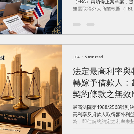
Nine Business Ac
（FBA）兩項修正案草案，
無需取得外人商業執照（FB
高價值海外投資。擬予豁免
定法律規範之業務，包含第
保品放款、特定衍生性商品
期貨交易；第二類為集團內
業提供行政、人資、資訊科
內部流動性管理而不與泰國
Jul 4
5 min read
務，包括出租部分場所安裝
賣機，以及僅向石油開許權
法定最高利率與
指出多數活動已受專門機構
改革並非全面放寬外資持股
轉嫁予借款人：
視為外國公司，多數限制與
契約條款之無效M
將大幅簡化跨國企業在泰國
域商業結構。該草案目前仍
Statutory Intere
最高法院第4988/2568
家公報》前現行FBA規定依
Passing of Spec
高利率及貸款人取得額外利
為，即使契約約定之利率未超
to Borrowers: E
之最高年利率15%，若貸款