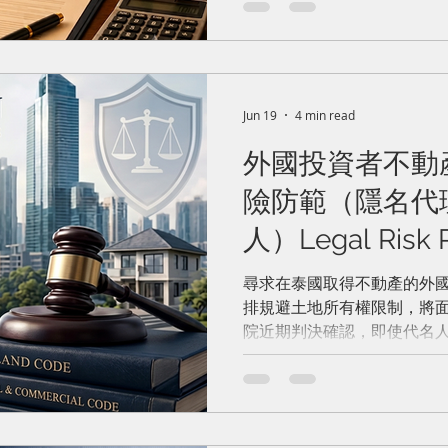
Benefits and the 
應由貸款人繳納之特定營業
Loan Provisions
關係所取得之「其他利益」
人取得之整體經濟利益超過法
《高利貸禁止法》第3條及《
關契約條款應屬無效。借款
Jun 19
4 min read
款及其他費用，均應抵充借
款人應塗銷抵押權並返還權
外國投資者不動
查借貸契約是否合法時，將
險防範（隱名代
利益為判斷基礎，而非僅以
人）Legal Risk P
Foreign Investor
尋求在泰國取得不動產的外
Estate(Undisclo
排規避土地所有權限制，將
院近期判決確認，即使代名
Bona Fide Third 
隱名委託人的外國投資者，
人，而可能喪失其對不動產所
全，外國投資者應避免使用
取合法且合規之替代方案，例如