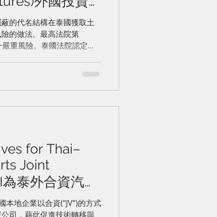
uctures)外國投資
法律風險防範
隱蔽的代名結構在泰國獲取土
風險的做法。最高法院第
了這一嚴重風險。泰國法院認定該
業務經營者。由於《外商營商
地交易，該外國投資者的行為
ves for Thai–
ts Joint
BOI為泰外合資汽車
的優惠政策
本地企業以合資(“JV”)的方式
資公司，藉此促進技術轉移與