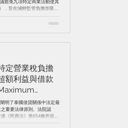
tivities
提議豁免九項特定商業活動使其
L），旨在減輕監管負擔並吸引
的業務分三大類：第一類為特
一類電信、資金管理中心、擔
服務及特定倉庫交付之農產品
部服務，僅限向同集團關係企
技管理及境內債務保證，因屬
國民競爭；第三類為其他業
便利員工之金融設備或自動販
人提供之石油鑽探服務。政府
特定營業稅負擔
監管，故無重複審查必要。此
體制，外資多數股權公司仍被
超額利益與借款
特定行業執照依舊適用，但這
aximum
設立資金或共享服務中心的區
在審查中，在正式公佈於《皇
st and the
號判決闡明了泰國借貸關係中法定最
舊適用。
ific Business Tax
益之重要法律原則。法院認
過《民商法》第654條所規定
xcessive
人另以契約要求借款人負擔原