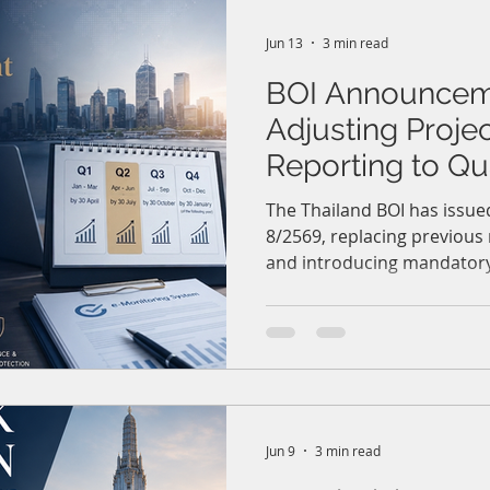
IEAT 工業園區機制、設定
全面性的法律、會計及稅務
Jun 13
3 min read
險並確保投資權益。
BOI Announcem
Adjusting Proje
Reporting to Qua
e-Monitoring 
The Thailand BOI has issu
8/2569, replacing previous
過電子監測系統
and introducing mandatory
案進度之公告
reporting through the e-Mo
promoted companies must 
deadlines to avoid suspens
investment privileges.
Jun 9
3 min read