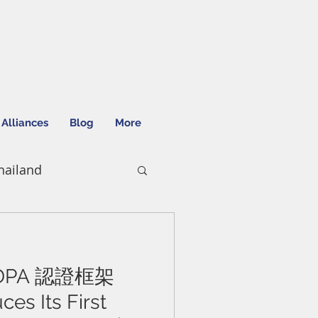
 Alliances
Blog
More
ailand
DPA 認證框架
ces Its First