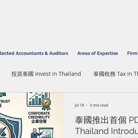
lected Accountants & Auditors
Areas of Expertise
Firm
投資泰國 Invest in Thailand
泰國稅務 Tax in Th
pert Thailand
IBCfirm Actitivies
Jul 18
3 min read
泰國推出首個 P
Thailand Introdu