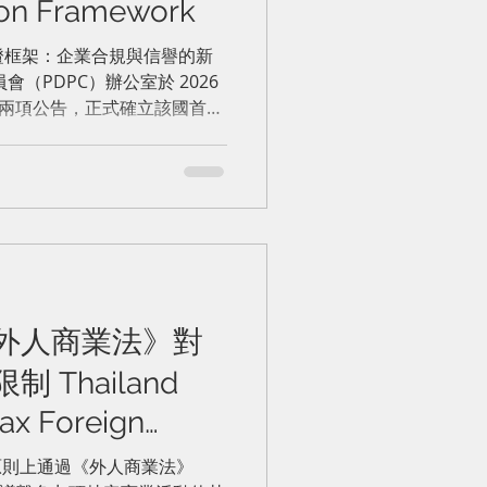
tion Framework
認證框架：企業合規與信譽的新
報發布兩項公告，正式確立該國首個
PA）認證框架」，並即刻生
128項評估標準」進行嚴格審
策、人力資源培訓、個人資料
利與風險評估），以及技術安
高等級、附有官方認證標章的
程包含文件審查與實地考察，通過
外人商業法》對
合標準。 此框架不僅
實踐符合國家標準，更能顯著
Thailand
任、強化夥伴關係，並在爭取
ax Foreign
戶時，成為關鍵的競爭差異化
trictions for
日原則上通過《外人商業法》