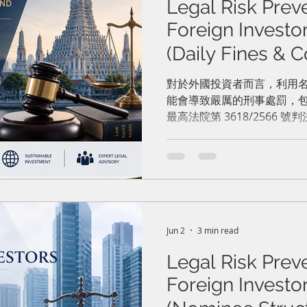
Legal Risk Preve
Foreign Investor
(Daily Fines & 
國外國投資者的
對於外國投資者而言，利用
能會導致嚴厲的刑事處罰，
（按日罰款與法
最高法院第 3618/2566
可經營受限制業務(第三類業
他們停止營業，上訴法院附
守解散命令，將面臨每天 10,
Jun 2
3 min read
Legal Risk Preve
Foreign Investor