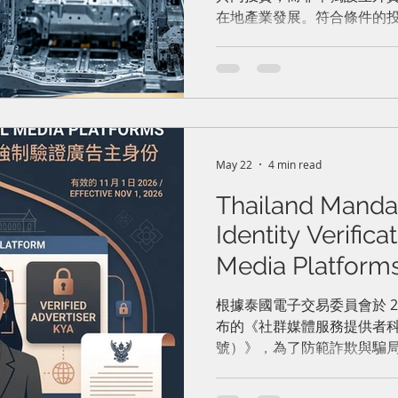
在地產業發展。符合條件的投
上，額外獲得最長3年的企業
May 22
4 min read
Thailand Mandat
Identity Verifica
Media Platf
體平台強制驗證
根據泰國電子交易委員會於 202
布的《社群媒體服務提供者科
號）》，為了防範詐欺與騙
平台服務提供者於刊登廣告
進行身分驗證。該公告將於發布後 