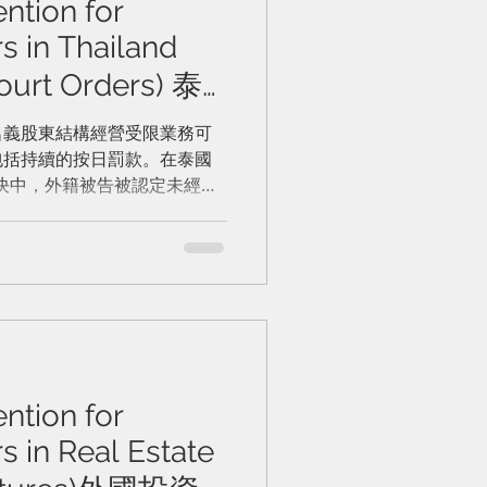
ntion for
s in Thailand
Court Orders) 泰
法律風險防範
名義股東結構經營受限業務可
包括持續的按日罰款。在泰國
院命令）
 號判決中，外籍被告被認定未經許
務)而被判有罪。初審法院命令
加了一項條件，即如果未能遵
000 泰銖的罰款。
ntion for
s in Real Estate